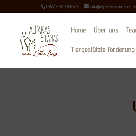
0151/ 4 12 39 66 9
info@alpakas-vom-roten
Home
Über uns
Te
Tiergestützte Förderung