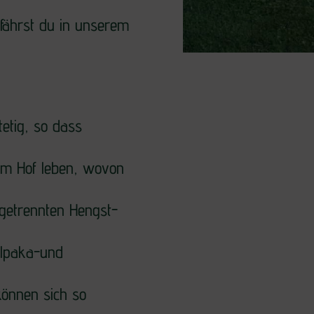
fährst du in unserem
etig, so dass
em Hof leben, wovon
 getrennten Hengst-
Alpaka-und
können sich so