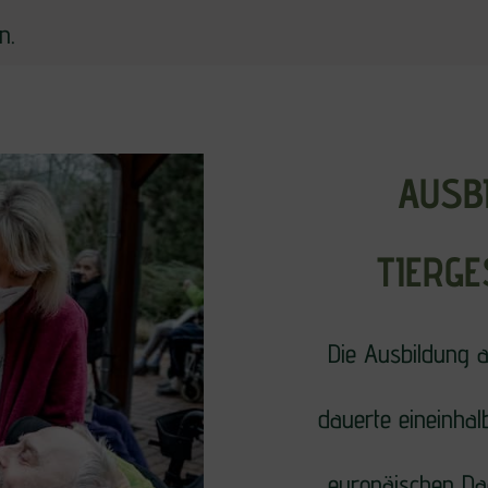
n.
AUSB
TIERG
Die Ausbildung am
dauerte eineinhal
europäischen Dac