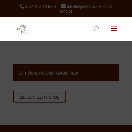
0151/ 4 12 39 66 9
info@alpakas-vom-roten-
berg.de
Dein Warenkorb ist derzeit leer.
Zurück zum Shop