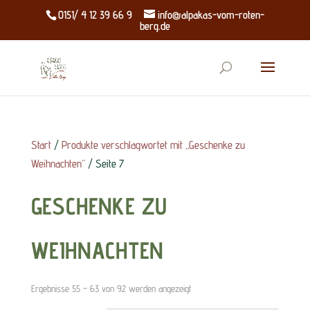
0151/ 4 12 39 66 9
info@alpakas-vom-roten-
berg.de
Start
/
Produkte verschlagwortet mit „Geschenke zu
Weihnachten“
/ Seite 7
GESCHENKE ZU
WEIHNACHTEN
Nach
Ergebnisse 55 – 63 von 92 werden angezeigt
Aktualität