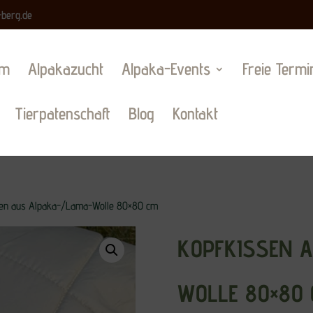
-berg.de
am
Alpakazucht
Alpaka-Events
Freie Termi
Tierpatenschaft
Blog
Kontakt
en aus Alpaka-/Lama-Wolle 80×80 cm
KOPFKISSEN 
WOLLE 80×80 