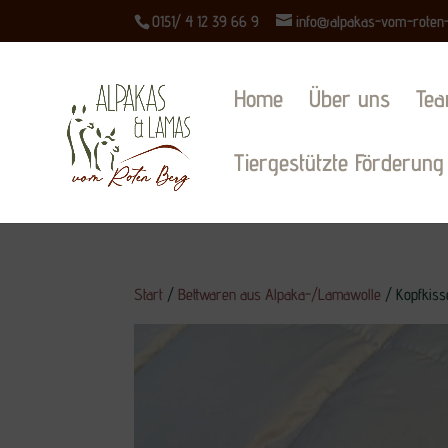
0151/ 4 12 39 66 9
info@alpakas-vom-roten
Home
Über uns
Te
Tiergestützte Förderung
Start
/
Bettwaren aus Alpaka-/Lamawolle
/ Kopfkiss