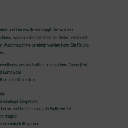
aka- und Lamawolle versteppt. Die weichen
chluss, wodurch die Füllmenge bei Bedarf verändert
r Waschmaschine gereinigt werden kann. Die Füllung
es.
ollbatist aus kontrolliert biologischem Abbau (kbA)
nd Lamawolle
x 80cm und 80 x 80cm
le:
eichmäßiger Liegefläche
härter und leicht klumpig, da Wolle verfilzt
cht möglich
äglich aufgefüllt werden