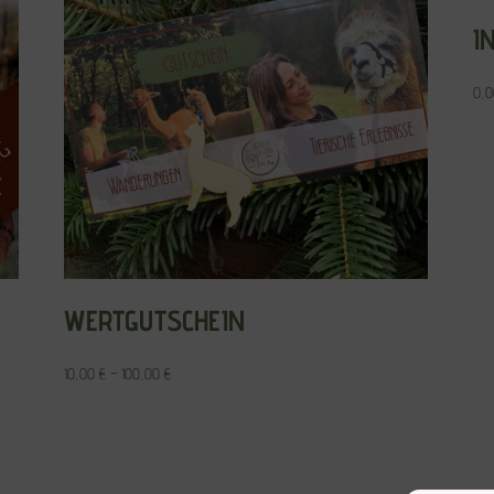
I
0,
G
WERTGUTSCHEIN
10,00
€
–
100,00
€