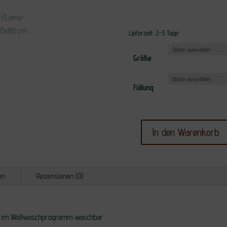
Lieferzeit:
2-3 Tage
Größe
Füllung
In den Warenkorb
Kopfkissen
A
aus
l
Alpaka-/Lama-
en
Rezensionen (0)
t
Wolle
e
80x80
r
cm
r im Wollwaschprogramm waschbar
n
Menge